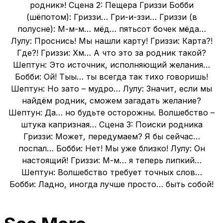
родник»! Сцена 2: Пещера Гриззи Бобби
(шёпотом): Гриззи… Гри-и-ззи… Гриззи (в
полусне): М-м-м… мёд… пятьсот бочек мёда…
Лулу: Проснись! Мы нашли карту! Гриззи: Карта?!
Где?! Гриззи: Хм… А что это за родник такой?
Шептун: Это источник, исполняющий желания…
Бобби: Ой! Тыы… ты всегда так тихо говоришь!
Шептун: Но зато – мудро… Лулу: Значит, если мы
найдём родник, сможем загадать желание?
Шептун: Да… но будьте осторожны. Волшебство –
штука капризная… Сцена 3: Поиски родника
Гриззи: Может, передумаем? Я бы сейчас…
поспал… Бобби: Нет! Мы уже близко! Лулу: Он
настоящий! Гриззи: М-м… я теперь липкий…
Шептун: Волшебство требует точных слов…
Бобби: Ладно, иногда лучше просто… быть собой!